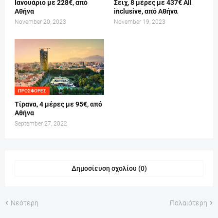
Ιανουάριο με 228€, από
Σειχ, 8 μέρες με 437€ All
Αθήνα
inclusive, από Αθήνα
November 20, 2023
November 19, 2023
ΠΡΟΣΦΟΡΈΣ
Τίρανα, 4 μέρες με 95€, από
Αθήνα
September 27, 2022
Δημοσίευση σχολίου (0)
Νεότερη
Παλαιότερη