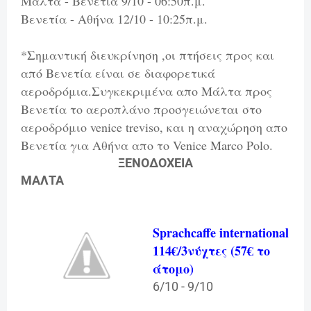
Μάλτα - Βενετία 9/10 - 06:50π.μ.
Βενετία - Αθήνα 12/10 - 10:25π.μ.
*Σημαντική διευκρίνηση ,οι πτήσεις προς και
από Βενετία είναι σε διαφορετικά
αεροδρόμια.Συγκεκριμένα απο Μάλτα προς
Βενετία το αεροπλάνο προσγειώνεται στο
αεροδρόμιο venice treviso, κ
αι η αναχώρηση απο
Βενετία για Αθήνα απο το Venice Marco Polo.
ΞΕΝΟΔΟΧΕΙΑ
ΜΑΛΤΑ
Sprachcaffe international
114
€/3νύχτες (57
€ το
άτομο)
6/10 - 9/10