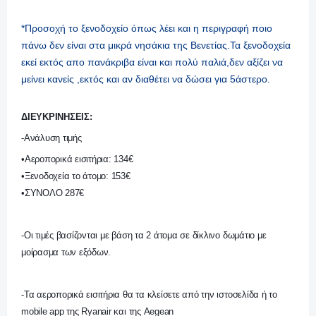
*Προσοχή το ξενοδοχείο όπως λέει και η περιγραφή ποιο
πάνω δεν είναι στα μικρά νησάκια της Βενετίας.Τα ξενοδοχεία
εκεί εκτός απο πανάκριβα είναι και πολύ παλιά,δεν αξίζει να
μείνει κανείς ,εκτός και αν διαθέτει να δώσει για 5άστερο.
ΔΙΕΥΚΡΙΝHΣΕΙΣ:
-Ανάλυση τιμής
•Αεροπορικά εισιτήρια: 134€
•Ξενοδοχεία το άτομο: 153€
•ΣΥΝΟΛΟ 287€
-Οι τιμές βασίζονται με βάση τα 2 άτομα σε δίκλινο δωμάτιο με
μοίρασμα των εξόδων.
-Τα αεροπορικά εισιτήρια θα τα κλείσετε από την ιστοσελίδα ή το
mobile app της Ryanair και της Aegean