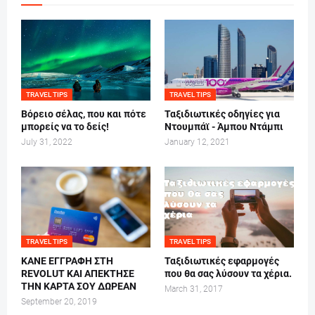
TRAVEL TIPS
TRAVEL TIPS
Βόρειο σέλας, που και πότε
Ταξιδιωτικές οδηγίες για
μπορείς να το δείς!
Ντουμπάϊ - Άμπου Ντάμπι
July 31, 2022
January 12, 2021
TRAVEL TIPS
TRAVEL TIPS
ΚΑΝΕ ΕΓΓΡΑΦΗ ΣΤΗ
Ταξιδιωτικές εφαρμογές
REVOLUT ΚΑΙ ΑΠΕΚΤΗΣΕ
που θα σας λύσουν τα χέρια.
ΤΗΝ ΚΑΡΤΑ ΣΟΥ ΔΩΡΕΑΝ
March 31, 2017
September 20, 2019