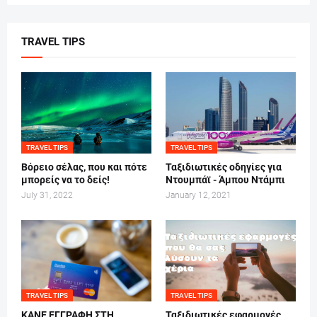
TRAVEL TIPS
TRAVEL TIPS
TRAVEL TIPS
Βόρειο σέλας, που και πότε
Ταξιδιωτικές οδηγίες για
μπορείς να το δείς!
Ντουμπάϊ - Άμπου Ντάμπι
July 31, 2022
January 12, 2021
TRAVEL TIPS
TRAVEL TIPS
ΚΑΝΕ ΕΓΓΡΑΦΗ ΣΤΗ
Ταξιδιωτικές εφαρμογές