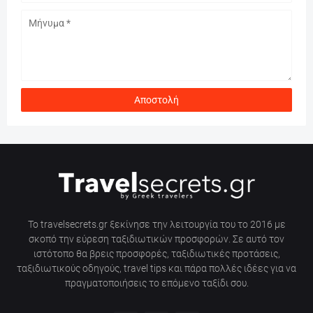
Το travelsecrets.gr ξεκίνησε την λειτουργία του το 2016 με
σκοπό την εύρεση ταξιδιωτικών προσφορών. Σε αυτό τον
ιστότοπο θα βρεις προσφορές, ταξιδιωτικές προτάσεις,
ταξιδιωτικούς οδηγούς, travel tips και πάρα πολλές ιδέες για να
πραγματοποιήσεις το επόμενο ταξίδι σου.