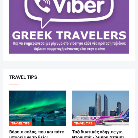
TRAVEL TIPS
TRAVEL TIPS
TRAVEL TIPS
Βόρειο σέλας, που και πότε
Ταξιδιωτικές οδηγίες για
μπορείς να το δείς!
Ντουμπάϊ - Άμπου Ντάμπι