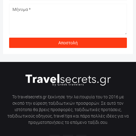
Το travelsecrets.gr ξεκίνησε την λειτουργία του το 2016 με
σκοπό την εύρεση ταξιδιωτικών προσφορών. Σε αυτό τον
ιστότοπο θα βρεις προσφορές, ταξιδιωτικές προτάσεις,
ταξιδιωτικούς οδηγούς, travel tips και πάρα πολλές ιδέες για να
πραγματοποιήσεις το επόμενο ταξίδι σου.