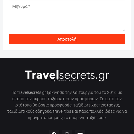
Το travelsecrets.gr ξεκίνησε την λειτουργία του το 2016 με
σκοπό την εύρεση ταξιδιωτικών προσφορών. Σε αυτό τον
ιστότοπο θα βρεις προσφορές, ταξιδιωτικές προτάσεις,
ταξιδιωτικούς οδηγούς, travel tips και πάρα πολλές ιδέες για να
πραγματοποιήσεις το επόμενο ταξίδι σου.