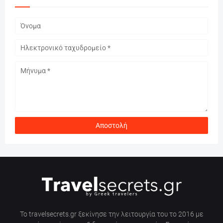
Το travelsecrets.gr ξεκίνησε την λειτουργία του το 2016 με