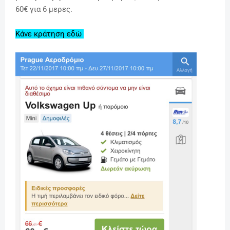
60€ για 6 μερες.
Κάνε κράτηση εδώ