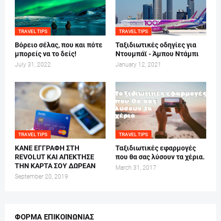
TRAVEL TIPS
TRAVEL TIPS
Βόρειο σέλας, που και πότε
Ταξιδιωτικές οδηγίες για
μπορείς να το δείς!
Ντουμπάϊ - Άμπου Ντάμπι
July 31, 2022
January 12, 2021
TRAVEL TIPS
TRAVEL TIPS
ΚΑΝΕ ΕΓΓΡΑΦΗ ΣΤΗ
Ταξιδιωτικές εφαρμογές
REVOLUT ΚΑΙ ΑΠΕΚΤΗΣΕ
που θα σας λύσουν τα χέρια.
ΤΗΝ ΚΑΡΤΑ ΣΟΥ ΔΩΡΕΑΝ
March 31, 2017
September 20, 2019
ΦΌΡΜΑ ΕΠΙΚΟΙΝΩΝΊΑΣ