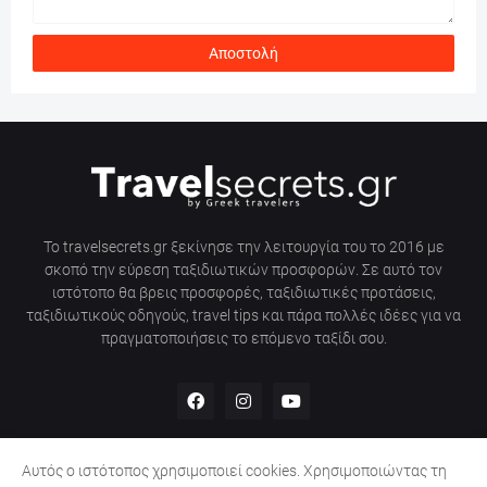
Το travelsecrets.gr ξεκίνησε την λειτουργία του το 2016 με
σκοπό την εύρεση ταξιδιωτικών προσφορών. Σε αυτό τον
ιστότοπο θα βρεις προσφορές, ταξιδιωτικές προτάσεις,
ταξιδιωτικούς οδηγούς, travel tips και πάρα πολλές ιδέες για να
πραγματοποιήσεις το επόμενο ταξίδι σου.
Αυτός ο ιστότοπος χρησιμοποιεί cookies. Χρησιμοποιώντας τη