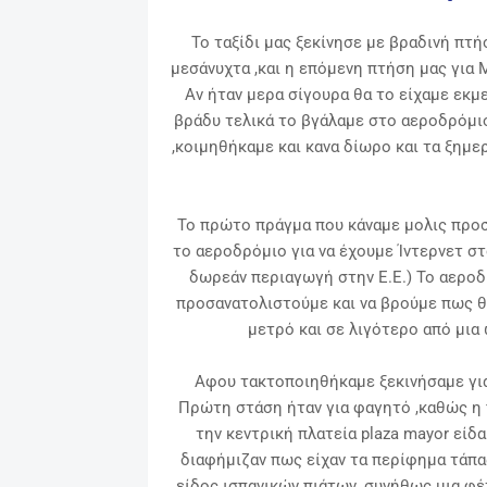
Το ταξίδι μας ξεκίνησε με βραδινή πτή
μεσάνυχτα ,και η επόμενη πτήση μας για 
Αν ήταν μερα σίγουρα θα το είχαμε εκμ
βράδυ τελικά το βγάλαμε στο αεροδρόμι
,κοιμηθήκαμε και κανα δίωρο και τα ξημε
Το πρώτο πράγμα που κάναμε μολις προσ
το αεροδρόμιο για να έχουμε Ίντερνετ στ
δωρεάν περιαγωγή στην Ε.Ε.) Το αεροδρ
προσανατολιστούμε και να βρούμε πως θα
μετρό και σε λιγότερο από μια
Αφου τακτοποιηθήκαμε ξεκινήσαμε γι
Πρώτη στάση ήταν για φαγητό ,καθώς η 
την κεντρική πλατεία plaza mayor είδα
διαφήμιζαν πως είχαν τα περίφημα τάπας
είδος ισπανικών πιάτων ,συνήθως μια φ