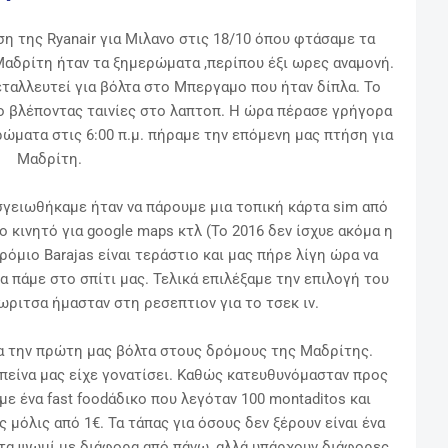
ση της Ryanair για Μιλανο στις 18/10 όπου φτάσαμε τα
Μαδρίτη ήταν τα ξημερώματα ,περίπου έξι ωρες αναμονή.
εταλλευτεί για βόλτα στο Μπεργαμο που ήταν δίπλα. Το
ο βλέποντας ταινίες στο λαπτοπ. Η ώρα πέρασε γρήγορα
ρώματα στις 6:00 π.μ. πήραμε την επόμενη μας πτήση για
Μαδρίτη.
γειωθήκαμε ήταν να πάρουμε μια τοπική κάρτα sim από
ο κινητό για google maps κτλ (Το 2016 δεν ίσχυε ακόμα η
όμιο Barajas είναι τεράστιο και μας πήρε λίγη ώρα να
 πάμε στο σπίτι μας. Τελικά επιλέξαμε την επιλογή του
 ωριτσα ήμασταν στη ρεσεπτιον για το τσεκ ιν.
α την πρώτη μας βόλτα στους δρόμους της Μαδρίτης.
πείνα μας είχε γονατίσει. Καθώς κατευθυνόμασταν προς
με ένα fast foodάδικο που λεγόταν 100 montaditos και
 μόλις από 1€. Τα τάπας για όσους δεν ξέρουν είναι ένα
έτα ψωμί με διάφορα από πάνω ,αλλά υπάρχουν διάφορες