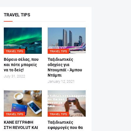
TRAVEL TIPS
TRAVEL TIPS
TRAVEL TIPS
Βόρειο σέλας, που
Ταξιδιωτικές
και πότε μπορείς
οδηγίες για
να το δείς!
Ντουμπάϊ - Άμπου
Ντάμπι
July 31, 2022
January 12, 2021
TRAVEL TIPS
TRAVEL TIPS
ΚΑΝΕ ΕΓΓΡΑΦΗ
Ταξιδιωτικές
ΣΤΗ REVOLUT ΚΑΙ
εφαρμογές που θα