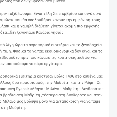
ορίες που δεν χώρεσαν στο βίντεο.
 πριν ταξιδέψουμε.
Ειναι τέλη Σεπτεμβρίου και σιγά σιγά
ειμώνα» που θα ακολουθήσει κάνουν την εμφάνιση τους.
υλάπι και η χαμηλή διάθεση γίνεται ακόμη πιο εμφανής.
δέα...δεν ξανα-πάμε Κανάρια νησιά ;
από λίγη ώρα τα αεροπορικά εισιτήρια και τα ξενοδοχεία
 τιμή. Φυσικά το να πας εκει οικονομικά δεν είναι και το
 εβδομάδες πριν που κάναμε τις κρατήσεις ,καθώς για
δεν μπορούσαμε να πάμε αργότερα.
ροπορικά εισιτήρια κόστισαν μόλις 140€ στο καθένα μας
άλλους δυο προορισμούς ,την Μαδρίτη και την Ρώμη. Οι
γαπημένη Ryanair «Αθήνα - Μιλάνο - Μαδρίτη - Λανθαρότε -
ία βραδια στη Μαδρίτη ,τέσσερα στη Λανθαρότε και στην
 Μιλανο μας βόλεψε μόνο για ανταπόκριση για να πάμε
στη Μαδρίτη.