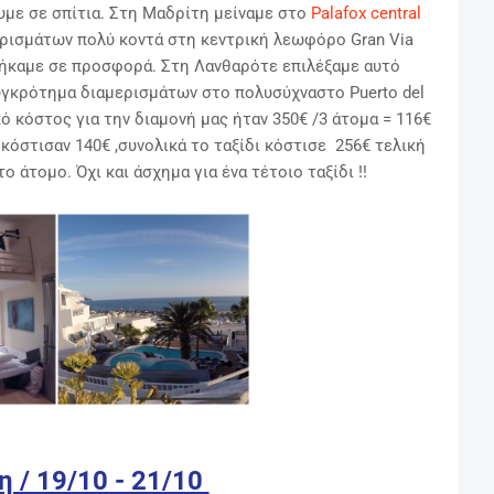
ουμε σε σπίτια. Στη Μαδρίτη μείναμε στο
Palafox central
ερισμάτων πολύ κοντά στη κεντρική λεωφόρο Gran Via
ρήκαμε σε προσφορά. Στη Λανθαρότε επιλέξαμε αυτό
συγκρότημα διαμερισμάτων στο πολυσύχναστο Puerto del
κό κόστος για την διαμονή μας ήταν 350€ /3 άτομα = 116€
 κόστισαν 140€ ,συνολικά το ταξίδι κόστισε 256€ τελική
ο άτομο. Όχι και άσχημα για ένα τέτοιο ταξίδι !!
 / 19/10 - 21/10