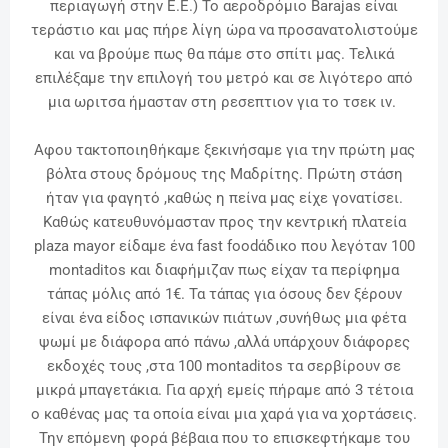
περιαγωγή στην Ε.Ε.) Το αεροδρόμιο Barajas είναι
τεράστιο και μας πήρε λίγη ώρα να προσανατολιστούμε
και να βρούμε πως θα πάμε στο σπίτι μας. Τελικά
επιλέξαμε την επιλογή του μετρό και σε λιγότερο από
μια ωριτσα ήμασταν στη ρεσεπτιον για το τσεκ ιν.
Αφου τακτοποιηθήκαμε ξεκινήσαμε για την πρώτη μας
βόλτα στους δρόμους της Μαδρίτης. Πρώτη στάση
ήταν για φαγητό ,καθώς η πείνα μας είχε γονατίσει.
Καθώς κατευθυνόμασταν προς την κεντρική πλατεία
plaza mayor είδαμε ένα fast foodάδικο που λεγόταν 100
montaditos και διαφήμιζαν πως είχαν τα περίφημα
τάπας μόλις από 1€. Τα τάπας για όσους δεν ξέρουν
είναι ένα είδος ισπανικών πιάτων ,συνήθως μια φέτα
ψωμί με διάφορα από πάνω ,αλλά υπάρχουν διάφορες
εκδοχές τους ,στα 100
montaditos τα σερβίρουν σε
μικρά μπαγετάκια. Για αρχή εμείς πήραμε από 3 τέτοια
ο καθένας μας τα οποία είναι μια χαρά για να χορτάσεις.
Την επόμενη φορά βέβαια που το επισκεφτήκαμε του