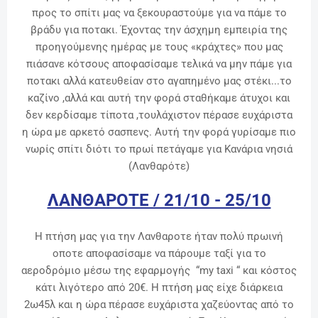
προς το σπίτι μας να ξεκουραστούμε για να πάμε το
βράδυ για ποτακι. Έχοντας την άσχημη εμπειρία της
προηγούμενης ημέρας με τους «κράχτες» που μας
πιάσανε κότσους αποφασίσαμε τελικά να μην πάμε για
ποτακι αλλά κατευθείαν στο αγαπημένο μας στέκι...το
καζίνο ,αλλά και αυτή την φορά σταθήκαμε άτυχοι και
δεν κερδίσαμε τίποτα ,τουλάχιστον πέρασε ευχάριστα
η ώρα με αρκετό σασπενς.
Αυτή την φορά γυρίσαμε πιο
νωρίς σπίτι διότι το πρωί πετάγαμε για Κανάρια νησιά
(Λανθαρότε)
ΛΑΝΘΑΡΟΤΕ / 21/10 - 25/10
Η πτήση μας για την Λανθαροτε ήταν πολύ πρωινή
οποτε αποφασίσαμε να πάρουμε ταξί για το
αεροδρόμιο μέσω της εφαρμογής “my taxi “ και κόστος
κάτι λιγότερο από 20€. Η πτήση μας είχε διάρκεια
2ω45λ και η ώρα πέρασε ευχάριστα χαζεύοντας από το