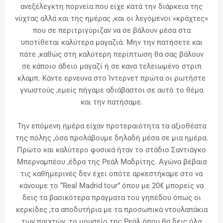
ανεξέλεγκτη πορνεία που είχε κατά την διάρκεια της
νύχτας αλλά και της ημέρας ,
και οι λεγόμενοι «κράχτες»
που σε περιτριγύριζαν να σε βάλουν μέσα στα
υποτίθεται καλύτερα μαγαζιά. Μην την πατήσετε και
πάτε ,καθώς στη καλύτερη περίπτωση θα σας βάλουν
σε κάποιο άδειο μαγαζί ή σε κανα τελειωμένο στριπ
κλαμπ. Κάντε ερνευνα στο Ίντερνετ πρώτα οι ρωτήστε
γνωστούς ,εμείς πήγαμε αδιάβαστοι σε αυτό το θέμα
και την πατήσαμε.
Την επόμενη ημέρα είχαν προτεραιότητα τα αξιοθέατα
της πόλης ,όσα προλάβουμε δηλαδή μέσα σε μια ημέρα.
Πρώτο και καλύτερο φυσικά ήταν το στάδιο Σαντιάγκο
Μπερναμπέου ,έδρα της Ρεάλ Μαδρίτης. Αγώνα βέβαια
τις καθημερινές δεν έχει οπότε αρκεστήκαμε στο να
κάνουμε το “Real Madrid tour” όπου με 20€ μπορείς να
δεις τα βασικότερα πράγματα του γηπέδου όπως οι
κερκίδες ,τα αποδυτήρια με τα προσωπικά ντουλαπάκια
των παιχτών ,το μουσείο της Ρεάλ όπου θα δεις όλα