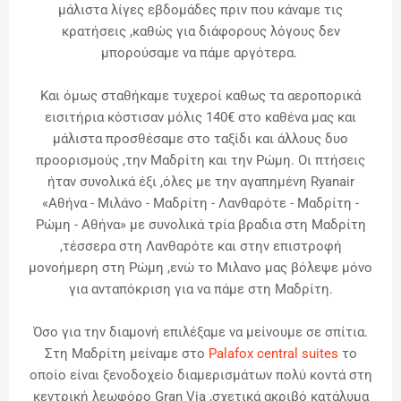
μάλιστα λίγες εβδομάδες πριν που κάναμε τις
κρατήσεις ,καθώς για διάφορους λόγους δεν
μπορούσαμε να πάμε αργότερα.
Και όμως σταθήκαμε τυχεροί καθως τα αεροπορικά
εισιτήρια κόστισαν μόλις 140€ στο καθένα μας και
μάλιστα προσθέσαμε στο ταξίδι και άλλους δυο
προορισμούς ,την Μαδρίτη και την Ρώμη. Οι πτήσεις
ήταν συνολικά έξι ,όλες με την αγαπημένη Ryanair
«Αθήνα - Μιλάνο - Μαδρίτη - Λανθαρότε - Μαδρίτη -
Ρώμη - Αθήνα» με συνολικά τρία βραδια στη Μαδρίτη
,τέσσερα στη Λανθαρότε και στην επιστροφή
μονοήμερη στη Ρώμη ,ενώ το Μιλανο μας βόλεψε μόνο
για ανταπόκριση για να πάμε στη Μαδρίτη.
Όσο για την διαμονή επιλέξαμε να μείνουμε σε σπίτια.
Στη Μαδρίτη μείναμε στο
Palafox central suites
το
οποίο είναι ξενοδοχείο διαμερισμάτων πολύ κοντά στη
κεντρική λεωφόρο Gran Via ,σχετικά ακριβό κατάλυμα