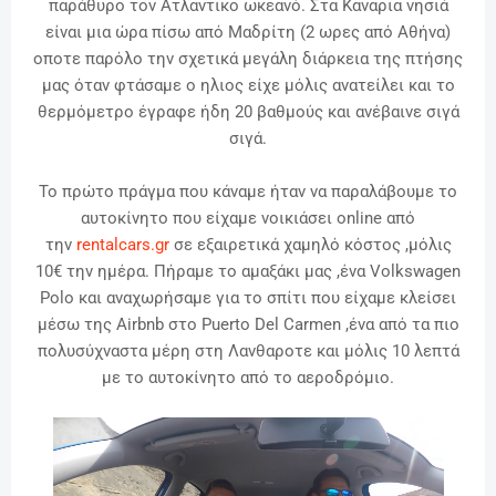
παράθυρο τον Ατλαντικο ωκεανό. Στα Καναρια νησιά
είναι μια ώρα πίσω από Μαδρίτη (2 ωρες από Αθήνα)
οποτε παρόλο την σχετικά μεγάλη διάρκεια της πτήσης
μας όταν φτάσαμε ο ηλιος είχε μόλις ανατείλει και το
θερμόμετρο έγραφε ήδη 20 βαθμούς και ανέβαινε σιγά
σιγά.
Το πρώτο πράγμα που κάναμε ήταν να παραλάβουμε το
αυτοκίνητο που είχαμε νοικιάσει online από
την
rentalcars.gr
σε εξαιρετικά χαμηλό κόστος ,μόλις
10€ την ημέρα. Πήραμε το αμαξάκι μας ,ένα Volkswagen
Polo και αναχωρήσαμε για το σπίτι που είχαμε κλείσει
μέσω της Airbnb στο Puerto Del Carmen ,ένα από τα πιο
πολυσύχναστα μέρη στη Λανθαροτε και μόλις 10 λεπτά
με το αυτοκίνητο από το αεροδρόμιο.