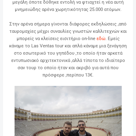
μεγάλη όποτε δόθηκε εντολή να φτιαχτεί η νέα αυτή
μνημειώδης αρένα χωρητικότητας 25.000 ατόμων.
Στην αρένα σήμερα γίνονται διάφορες εκδηλώσεις ,από
ταυρομαχίες μέχρι συναυλίες γνωστών καλλιτεχνών και
μπορείς να κλείσεις εισιτήριο on-line
εδώ
. Εμείς
κάναμε το Las Ventas tour και απλά κάναμε μια ξενάγηση
στο εσωτερικό του γηπέδου ,το οποίο ήταν αρκετά
εντυπωσιακό αρχιτεκτονικά ,αλλά τίποτα το ιδιαίτερο
σαν τουρ το οποίο ήταν και ακριβό για αυτά που
πρόσφερε ,περίπου 13€.