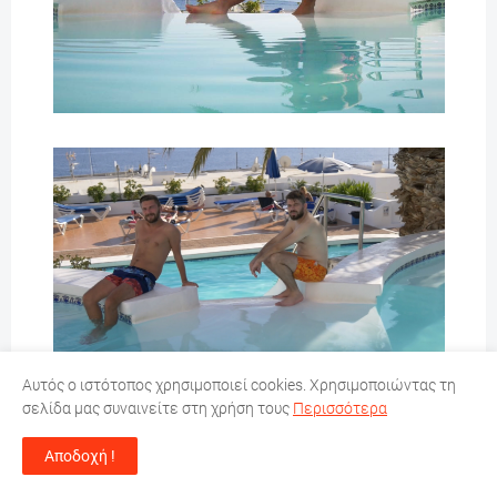
Αυτός ο ιστότοπος χρησιμοποιεί cookies. Χρησιμοποιώντας τη
σελίδα μας συναινείτε στη χρήση τους
Περισσότερα
Το βράδυ πήγαμε βόλτα στο παραλιακό δρόμο του
Puerto del Carmen ,οπου εκεί βρίσκονται οι
Αποδοχή !
περισσότερες επιλογές για φαγητό και ποτό. Το μέρος
μου ήταν γνώριμο από την προηγούμενη ,φορά οποτε