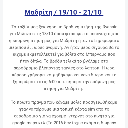
Μαδρίτη / 19/10 - 21/10
Το ταξίδι μας ξεκίνησε με βραδινή πτήση της Ryanair
για Μιλανο στις 18/10 όπου φτάσαμε τα μεσάνυχτα ,και
η επόμενη πτήση μας για Μαδρίτη ήταν τα ξημερώματα
,περίπου έξι ωρες αναμονή. Αν ήταν μερα σίγουρα θα το
είχαμε εκμεταλλευτεί για βόλτα στο Μπεργαμο που
ήταν δίπλα. Το βράδυ τελικά το βγάλαμε στο
αεροδρόμιο βλέποντας ταινίες στο λαπτοπ. Η ώρα
πέρασε γρήγορα ,κοιμηθήκαμε και κανα δίωρο και τα
ξημερώματα στις 6:00 π.μ. πήραμε την επόμενη μας
πτήση για Μαδρίτη.
Το πρώτο πράγμα που κάναμε μολις προσγειωθήκαμε
ήταν να πάρουμε μια τοπική κάρτα sim από το
αεροδρόμιο για να έχουμε Ίντερνετ στο κινητό για
google maps κτλ (Το 2016 δεν ίσχυε ακόμα η δωρεάν