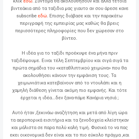
κλικ
εδώ
.
Σύντομα θα ακολουθήσουν και άλλα τέτοια
βιντεάκια από τα ταξιδια μας γιαυτο αν σου άρεσε κανε
subscribe
εδώ
. Επισης διάβασε και την παρακάτω
περιγραφή της εμπειρίας μας καθώς θα βρεις
περισσότερες πληροφορίες που δεν χώρεσαν στο
βίντεο.
Η ιδέα για το ταξίδι προέκυψε ένα μήνα πριν
ταξιδέψουμε.
Ειναι τέλη Σεπτεμβρίου και σιγά σιγά τα
πρώτα σημάδια του «καταθλιπτικού χειμώνα» που θα
ακολουθήσει κάνουν την εμφάνιση τους. Τα
χειμωνιάτικα κατεβαίνουν από το ντουλάπι και η
χαμηλή διάθεση γίνεται ακόμη πιο εμφανής. Και τότε
έρχεται η ιδέα...δεν ξανα-πάμε Κανάρια νησιά ;
Αυτό ήταν ,ξεκινάω αναζήτηση και μετά από λίγη ώρα
τα αεροπορικά εισιτήρια και τα ξενοδοχεία κλείστηκαν
και μάλιστα σε παρα πολύ καλή τιμή. Φυσικά το να πας
εκει οικονομικά δεν είναι και το πιο εύκολο πράγμα ,και