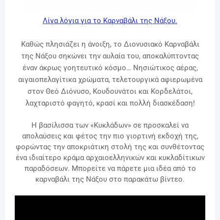
Λίγα λόγια για το Καρναβάλι της Νάξου.
Καθώς πλησιάζει η άνοιξη, το Διονυσιακό Καρναβάλι
της Νάξου σηκώνει την αυλαία του, αποκαλύπτοντας
έναν άκρως γοητευτικό κόσμο… Νησιώτικος αέρας,
αιγαιοπελαγίτικα χρώματα, τελετουργικά αφιερωμένα
στον Θεό Διόνυσο, Κουδουνάτοι και Κορδελάτοι,
λαχταριστό φαγητό, κρασί και πολλή διασκέδαση!
Η βασίλισσα των «Κυκλάδων» σε προσκαλεί να
απολαύσεις και φέτος την πιο γιορτινή εκδοχή της,
φορώντας την αποκριάτικη στολή της και συνθέτοντας
ένα ιδιαίτερο κράμα αρχαιοελληνικών και κυκλαδίτικων
παραδόσεων. Μπορείτε να πάρετε μια ιδέα από το
καρναβάλι της Νάξου στο παρακάτω βίντεο.