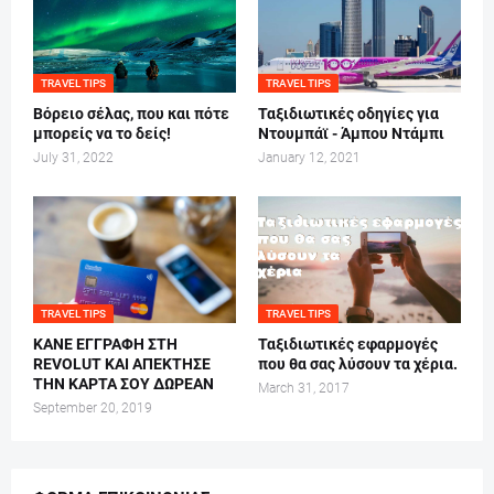
TRAVEL TIPS
TRAVEL TIPS
Βόρειο σέλας, που και πότε
Ταξιδιωτικές οδηγίες για
μπορείς να το δείς!
Ντουμπάϊ - Άμπου Ντάμπι
July 31, 2022
January 12, 2021
TRAVEL TIPS
TRAVEL TIPS
ΚΑΝΕ ΕΓΓΡΑΦΗ ΣΤΗ
Ταξιδιωτικές εφαρμογές
REVOLUT ΚΑΙ ΑΠΕΚΤΗΣΕ
που θα σας λύσουν τα χέρια.
ΤΗΝ ΚΑΡΤΑ ΣΟΥ ΔΩΡΕΑΝ
March 31, 2017
September 20, 2019