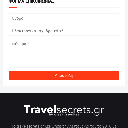
ΦΌΡΜΑ ΕΠΙΚΟΙΝΩΝΊΑΣ
Το travelsecrets.gr ξεκίνησε την λειτουργία του το 2016 με