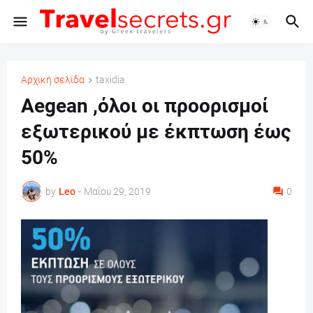
Αρχική σελίδα
taxidia
Aegean ,όλοι οι προορισμοί
εξωτερικού με έκπτωση έως
50%
by
Leo
-
Μαΐου 29, 2019
0