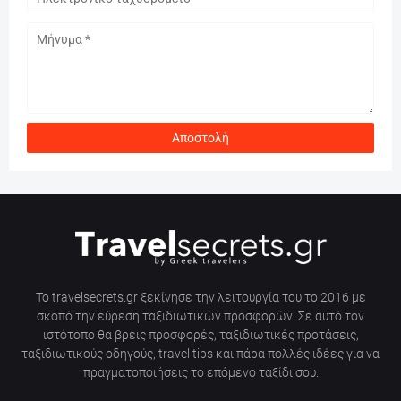
Το travelsecrets.gr ξεκίνησε την λειτουργία του το 2016 με
σκοπό την εύρεση ταξιδιωτικών προσφορών. Σε αυτό τον
ιστότοπο θα βρεις προσφορές, ταξιδιωτικές προτάσεις,
ταξιδιωτικούς οδηγούς, travel tips και πάρα πολλές ιδέες για να
πραγματοποιήσεις το επόμενο ταξίδι σου.