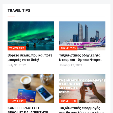
TRAVEL TIPS
TRAVEL TIPS
TRAVEL TIPS
Βόρειο σέλας, που και πότε
Ταξιδιωτικές οδηγίες για
μπορείς να το δείς!
Ντουμπάϊ - Άμπου Ντάμπι
July 31, 2022
January 12, 2021
TRAVEL TIPS
TRAVEL TIPS
ΚΑΝΕ ΕΓΓΡΑΦΗ ΣΤΗ
Ταξιδιωτικές εφαρμογές
REVOLUT ΚΑΙ ΑΠΕΚΤΗΣΕ
που θα σας λύσουν τα χέρια.