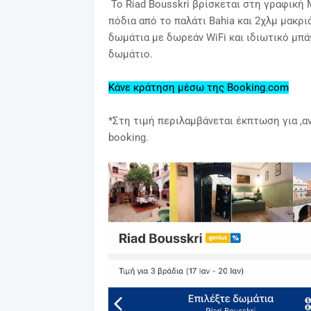
Το Riad Bousskri
βρίσκεται στη γραφική 
πόδια από το παλάτι Bahia και 2χλμ μακρι
δωμάτια με δωρεάν WiFi και ιδιωτικό μπάνι
δωμάτιο.
Κάνε κράτηση μέσω της Booking.com
*Στη τιμή περιλαμβάνεται έκπτωση για ,αν
booking.