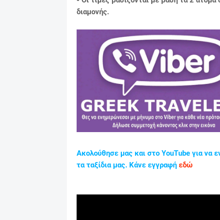
διαμονής.
Ακολούθησε μας και στο YouTube για να ε
τα ταξίδια μας. Κάνε εγγραφή
εδώ