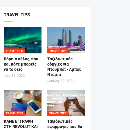
TRAVEL TIPS
TRAVEL TIPS
TRAVEL TIPS
Βόρειο σέλας, που
Ταξιδιωτικές
και πότε μπορείς
οδηγίες για
να το δείς!
Ντουμπάϊ - Άμπου
Ντάμπι
July 31, 2022
January 12, 2021
TRAVEL TIPS
TRAVEL TIPS
ΚΑΝΕ ΕΓΓΡΑΦΗ
Ταξιδιωτικές
ΣΤΗ REVOLUT ΚΑΙ
εφαρμογές που θα