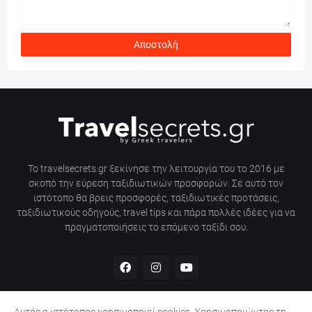
Το travelsecrets.gr ξεκίνησε την λειτουργία του το 2016 με
σκοπό την εύρεση ταξιδιωτικών προσφορών. Σε αυτό τον
ιστότοπο θα βρεις προσφορές, ταξιδιωτικές προτάσεις,
ταξιδιωτικούς οδηγούς, travel tips και πάρα πολλές ιδέες για να
πραγματοποιήσεις το επόμενο ταξίδι σου.