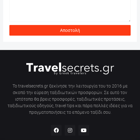
Το travelsecrets.gr ξεκίνησε την λειτουργία του το 2016 με
σκοπό την εύρεση ταξιδιωτικών προσφορών. Σε αυτό τον
ιστότοπο θα βρεις προσφορές, ταξιδιωτικές προτάσεις,
ταξιδιωτικούς οδηγούς, travel tips και πάρα πολλές ιδέες για να
πραγματοποιήσεις το επόμενο ταξίδι σου.