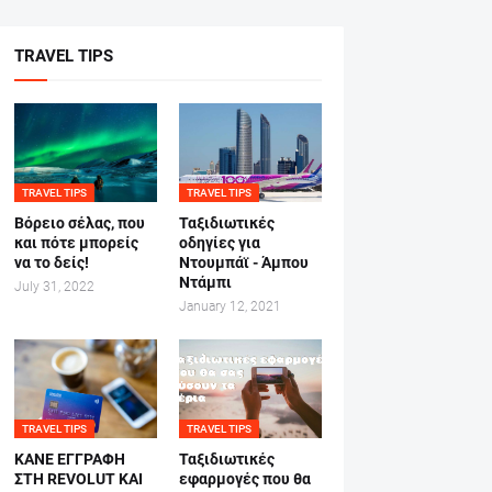
TRAVEL TIPS
TRAVEL TIPS
TRAVEL TIPS
Βόρειο σέλας, που
Ταξιδιωτικές
και πότε μπορείς
οδηγίες για
να το δείς!
Ντουμπάϊ - Άμπου
Ντάμπι
July 31, 2022
January 12, 2021
TRAVEL TIPS
TRAVEL TIPS
ΚΑΝΕ ΕΓΓΡΑΦΗ
Ταξιδιωτικές
ΣΤΗ REVOLUT ΚΑΙ
εφαρμογές που θα