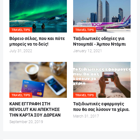
TRAVEL TIPS
TRAVEL TIPS
Βόρειο σέλας, που και πότε
Ταξιδιωτικές οδηγίες για
μπορείς να το δείς!
Ντουμπάϊ - Άμπου Ντάμπι
July 31, 2022
January 12, 2021
TRAVEL TIPS
TRAVEL TIPS
ΚΑΝΕ ΕΓΓΡΑΦΗ ΣΤΗ
Ταξιδιωτικές εφαρμογές
REVOLUT ΚΑΙ ΑΠΕΚΤΗΣΕ
που θα σας λύσουν τα χέρια.
ΤΗΝ ΚΑΡΤΑ ΣΟΥ ΔΩΡΕΑΝ
March 31, 2017
September 20, 2019