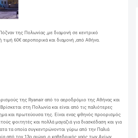
 Πόζναν της Πολωνίας ,με διαμονή σε κεντρικό
κή τιμή 60€ αεροπορικά και διαμονή ,από Αθήνα.
ορισμούς της Ryanair από το αεροδρόμιο της Αθήνας και
ρίσκεται στη Πολωνία και είναι από τις παλιότερες
τημα και πρωτεύουσα της. Είναι ενας φθηνός προορισμός
ετούς φοιτητές και
πολλά μαγαζιά για διασκέδαση και για
έατα τα οποία
συγκεντρώνονται γύρω από την Παλιά
ία από τον 13ο αιώνα ,
ο καθεδρικός ναός των Αγίων