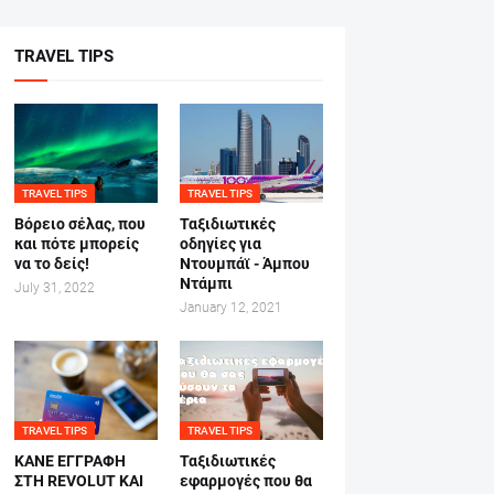
TRAVEL TIPS
TRAVEL TIPS
TRAVEL TIPS
Βόρειο σέλας, που
Ταξιδιωτικές
και πότε μπορείς
οδηγίες για
να το δείς!
Ντουμπάϊ - Άμπου
Ντάμπι
July 31, 2022
January 12, 2021
TRAVEL TIPS
TRAVEL TIPS
ΚΑΝΕ ΕΓΓΡΑΦΗ
Ταξιδιωτικές
ΣΤΗ REVOLUT ΚΑΙ
εφαρμογές που θα