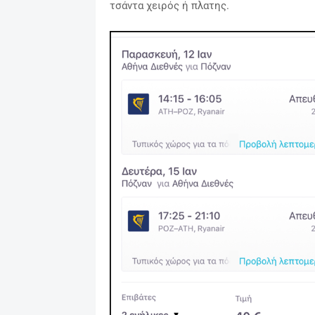
τσάντα χειρός ή πλατης.