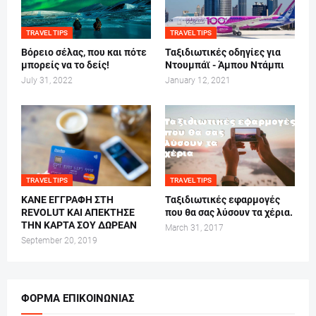
TRAVEL TIPS
TRAVEL TIPS
Βόρειο σέλας, που και πότε
Ταξιδιωτικές οδηγίες για
μπορείς να το δείς!
Ντουμπάϊ - Άμπου Ντάμπι
July 31, 2022
January 12, 2021
TRAVEL TIPS
TRAVEL TIPS
ΚΑΝΕ ΕΓΓΡΑΦΗ ΣΤΗ
Ταξιδιωτικές εφαρμογές
REVOLUT ΚΑΙ ΑΠΕΚΤΗΣΕ
που θα σας λύσουν τα χέρια.
ΤΗΝ ΚΑΡΤΑ ΣΟΥ ΔΩΡΕΑΝ
March 31, 2017
September 20, 2019
ΦΌΡΜΑ ΕΠΙΚΟΙΝΩΝΊΑΣ