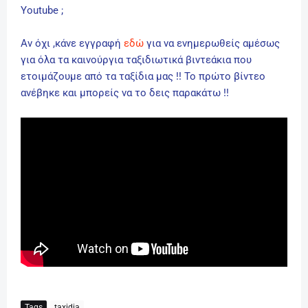
Youtube ;
Αν όχι ,κάνε εγγραφή
εδώ
για να ενημερωθείς αμέσως
για όλα τα καινούργια ταξιδιωτικά βιντεάκια που
ετοιμάζουμε από τα ταξίδια μας !! Το πρώτο βίντεο
ανέβηκε και μπορείς να το δεις παρακάτω !!
Tags
taxidia