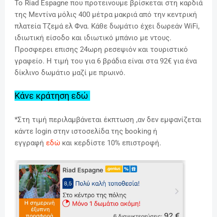
Το Riad Espagne που προτεινουμε βρίσκεται στη καρδιά
της Μεντίνα μόλις 400 μέτρα μακριά από την κεντρική
πλατεία Τζεμά ελ Φνα. Κάθε δωμάτιο έχει δωρεάν WiFi,
ιδιωτική είσοδο και ιδιωτικό μπάνιο με ντους.
Προσφερει επισης 24ωρη ρεσεψιόν και τουριστικό
γραφείο. Η τιμή του για 6 βράδια είναι στα 92€ για ένα
δίκλινο δωμάτιο μαζί με πρωινό.
Κάνε κράτηση εδώ
*Στη τιμή περιλαμβάνεται έκπτωση ,αν δεν εμφανίζεται
κάντε login στην ιστοσελίδα της booking ή
εγγραφή
εδώ
και κερδίστε 10% επιστροφή.