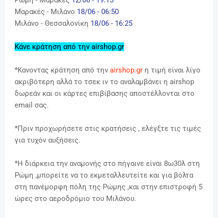
Ρώμη - Μαρακές
12/06 - 19:15
Μαρακές - Μιλάνο
18/06 - 06:50
Μιλάνο -
Θεσσαλονίκη
18/06 - 16:25
Κάνε κράτηση από την airshop.gr
*
Κανοντας κράτηση από την
airshop.gr
η τιμή είναι λίγο
ακριβότερη αλλά το τσεκ ιν το αναλαμβάνει η airshop
δωρεάν και οι κάρτες επιβίβασης αποστέλλονται στο
email σας.
*Πριν προχωρήσετε στις κρατήσεις , ελέγξτε τις τιμές
για τυχόν αυξήσεις.
*Η διάρκεια την αναμονής στο πήγαινε είναι 8ω30λ στη
Ρώμη ,μπορείτε να το εκμεταλλευτείτε και για βόλτα
στη πανέμορφη πόλη της Ρώμης ,και στην επιστροφή 5
ώρες στο αεροδρόμιο του Μιλάνου.