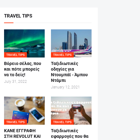
TRAVEL TIPS
TRAVEL TIPS
TRAVEL TIPS
Βόρειο σέλας, που
Ταξιδιωτικές
και πότε μπορείς
οδηγίες για
να το δείς!
Ντουμπάϊ - Άμπου
Ντάμπι
July 31, 2022
January 12, 2021
TRAVEL TIPS
TRAVEL TIPS
ΚΑΝΕ ΕΓΓΡΑΦΗ
Ταξιδιωτικές
ΣΤΗ REVOLUT ΚΑΙ
εφαρμογές που θα