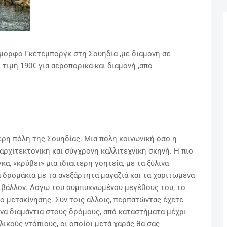
έμορφο Γκέτεμποργκ στη Σουηδία ,με
διαμονή σε
 τιμή 190€ για αεροπορικά και διαμονή ,από
ερη πόλη της Σουηδίας. Μια πόλη κοινωνική όσο η
ρχιτεκτονική και σύγχρονη καλλιτεχνική σκηνή. Η πιο
α, «κρύβει» μια ιδιαίτερη γοητεία, με τα ξύλινα
 δρομάκια με τα ανεξάρτητα μαγαζιά και τα χαριτωμένα
ριβάλλον. Λόγω του συμπυκνωμένου μεγέθους του, το
ο μετακίνησης. Συν τοις άλλοις, περπατώντας έχετε
να διαμάντια στους δρόμους, από καταστήματα μέχρι
λικούς ντόπιους, οι οποίοι μετά χαράς θα σας