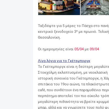
Ταξιδέψτε για 5 μέρες το Πάσχα στο παν
κεντρικό ξενοδοχείο 3* με πρωινό. Τελική
Θεσσαλονίκη.
Οι ημερομηνίες είναι
05/04
με
09/04
Λίγα λόγια για το Γκέτεμποργκ
Το Γκέτεμποργκ είναι η δεύτερη μεγαλύτ
Στοκχόλμη εκλεπτυσμένη, με νεοκλασική α
ιστορική συνοικία του Γκέτεμποργκ, η Χάγκ
σπιτάκια του 19ου αιώνα, τα πλακόστρωτα
café, που συνθέτουν ένα παραμυθένιο πε
περπάτημα αποτελεί τον πιο εύκολο τρόπ
μεγαλύτερη πιθανότητα να βρείτε κρυμμέ
μπαρ, αλλά και να γνωρίσετε τους πολύ φι