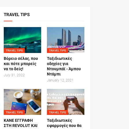
TRAVEL TIPS
TRAVEL TIPS
TRAVEL TIPS
Βόρειο σέλας, που
Ταξιδιωτικές
και πότε μπορείς
οδηγίες για
να το δείς!
Ντουμπάϊ - Άμπου
Ντάμπι
July 31, 2022
January 12, 2021
TRAVEL TIPS
TRAVEL TIPS
ΚΑΝΕ ΕΓΓΡΑΦΗ
Ταξιδιωτικές
ΣΤΗ REVOLUT ΚΑΙ
εφαρμογές που θα