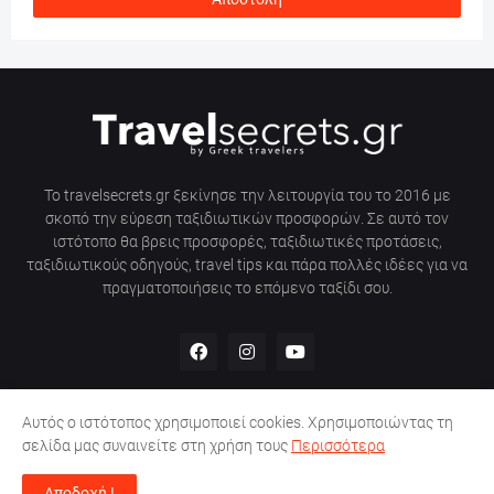
Το travelsecrets.gr ξεκίνησε την λειτουργία του το 2016 με
σκοπό την εύρεση ταξιδιωτικών προσφορών. Σε αυτό τον
ιστότοπο θα βρεις προσφορές, ταξιδιωτικές προτάσεις,
ταξιδιωτικούς οδηγούς, travel tips και πάρα πολλές ιδέες για να
πραγματοποιήσεις το επόμενο ταξίδι σου.
Αυτός ο ιστότοπος χρησιμοποιεί cookies. Χρησιμοποιώντας τη
σελίδα μας συναινείτε στη χρήση τους
Περισσότερα
Αρχική σελίδα
Πολιτική απορρήτου
Επικοινωνία
Αποδοχή !