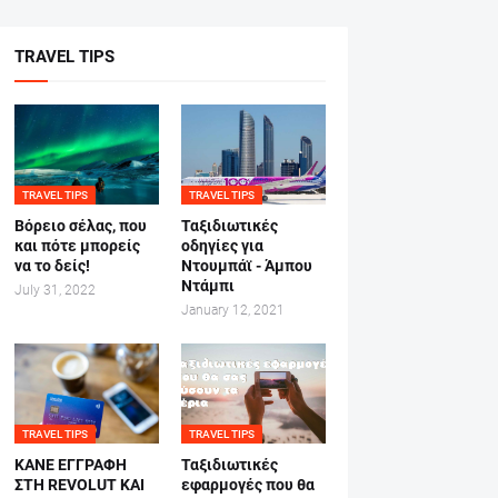
TRAVEL TIPS
TRAVEL TIPS
TRAVEL TIPS
Βόρειο σέλας, που
Ταξιδιωτικές
και πότε μπορείς
οδηγίες για
να το δείς!
Ντουμπάϊ - Άμπου
Ντάμπι
July 31, 2022
January 12, 2021
TRAVEL TIPS
TRAVEL TIPS
ΚΑΝΕ ΕΓΓΡΑΦΗ
Ταξιδιωτικές
ΣΤΗ REVOLUT ΚΑΙ
εφαρμογές που θα