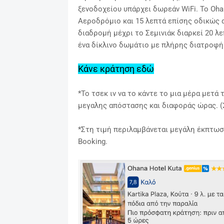
ξενοδοχείου υπάρχει δωρεάν WiFi.
Το Oha
Αεροδρόμιο και 15 λεπτά επίσης οδικώς α
διαδρομή μέχρι το Σεμινιάκ διαρκεί 20 λε
ένα δίκλινο δωμάτιο με πλήρης διατροφή (
Κάνε κράτηση εδώ
*Το τσεκ ιν να το κάντε το μια μέρα μετ
μεγαλης απόστασης και διαφοράς ώρας. (2
*Στη τιμή περιλαμβάνεται μεγάλη έκπτωση
Booking.