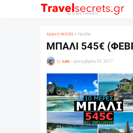
Αρχική σελίδα
taxidia
ΜΠΑΛΙ 545€ (ΦΕΒ
by
Leo
-
Δεκεμβρίου 05, 2017